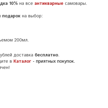
дка 10%
на все
антикварные
самовары.
м
подарок
на выбор:
ъемом 200мл.
рублей доставка
бесплатно
.
дите в
Каталог
-
приятных покупок.
ичен!