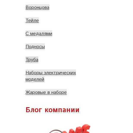
Воронцова
Тейле
С медалями
Подносы
Труба
Наборы электрических
моделей
Жаровые в наборе
Блог компании