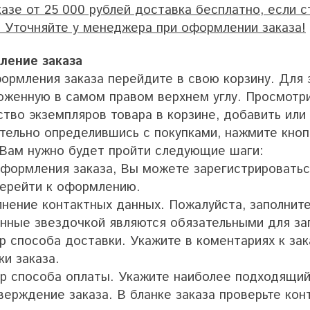
казе от 25 000 рублей доставка бесплатно, если 
. Уточняйте у менеджера при оформлении заказа!
ение заказа
ормления заказа перейдите в свою корзину. Для э
оженную в самом правом верхнем углу. Просмотр
ство экземпляров товара в корзине, добавить или
тельно определившись с покупками, нажмите кно
 Вам нужно будет пройти следующие шаги:
оформления заказа, Вы можете зарегистрироваться
перейти к оформлению.
лнение контактных данных. Пожалуйста, заполнит
нные звездочкой являются обязательными для за
р способа доставки. Укажите в коментариях к за
ки заказа.
р способа оплаты. Укажите наиболее подходящий
ерждение заказа. В бланке заказа проверьте кон