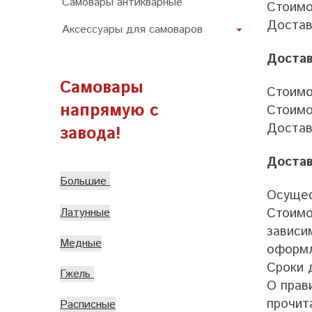
Самовары антикварные
Стоимо
Достав
Аксессуары для самоваров
Достав
Самовары
Стоимо
напрямую с
Стоимо
Достав
завода!
Достав
Большие
Осущес
Стоимо
Латунные
зависи
Медные
оформл
Сроки 
Гжель
О прав
прочит
Расписные