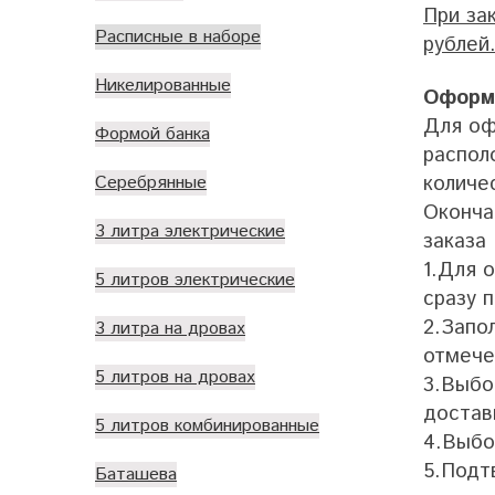
При за
Расписные в наборе
рублей
Никелированные
Оформл
Для оф
Формой банка
распол
количе
Серебрянные
Оконча
3 литра электрические
заказа
1.Для 
5 литров электрические
сразу 
2.
Запо
3 литра на дровах
отмече
5 литров на дровах
3.
Выбо
достав
5 литров комбинированные
4.
Выбо
5.
Подтв
Баташева