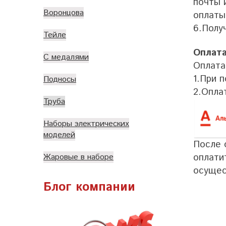
почты 
Воронцова
оплаты
6.
Полу
Тейле
Оплат
С медалями
Оплата
1.При п
Подносы
2.Опла
Труба
Наборы электрических
моделей
После 
оплати
Жаровые в наборе
осущес
Блог компании