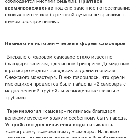
соблюдается многими семьями.
Приятное
времяпровождение
под еле заметное потрескивание
еловых шишек или березовой лучины не сравнимо с
шумом электрочайника.
Немного из истории – первые формы самоваров
Впервые о жаровом самоваре стало известно
благодаря записям, сделанным Григорием Демидовым
в регистре медных заводских изделий и описях
Онежского монастыря. В них говорилось, что среди
имеющихся предметов были найдены «2 самовара с
медно-зеленой трубой» и «самодельные казаны с
трубами».
Терминология
«самовар» появилась благодаря
великому русскому языку и особенному быту народа.
Устройство для кипячения воды
называлось
«самогреем», «самокипцем», «самогар». Название