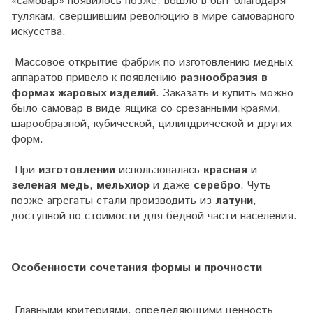
«самовар» появилось позже, вошло в быт благодаря
тулякам, свершившим революцию в мире самоварного
искусства.
Массовое открытие фабрик по изготовлению медных
аппаратов привело к появлению
разнообразия в
формах жаровых изделий
. Заказать и купить можно
было самовар в виде ящика со срезанными краями,
шарообразной, кубической, цилиндрической и других
форм.
При
изготовлении
использовалась
красная
и
зеленая медь
,
мельхиор
и даже
серебро
. Чуть
позже агрегаты стали производить из
латуни
,
доступной по стоимости для бедной части населения.
Особенности сочетания формы и прочности
Главными критериями, определяющими ценность