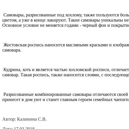
Самовары, разрисованные под хохлому, также пользуются боль
цветом, а уже в конце лакируют. Такие самовары уникальны 
Основное условие не меняется годами - черный фон и покрыти
Жостовская роспись наносится масляными красками и изобража
самовара.
Кудрина, хоть и является частью хохломской росписи, отличае
самовар. Такая роспись, также наносится слоями, с последующ
Разрисованные комбинированные самовары отличаются своей у
принесет в дом уют и станет главным героем семейных чаепит
Автор: Калинина С.В.
Дата: 17.03.2018