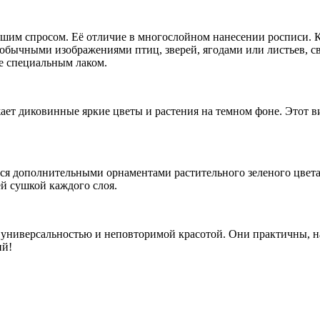
шим спросом. Её отличие в многослойном нанесении росписи. К
необычными изображениями птиц, зверей, ягодами или листьев,
е специальным лаком.
ет диковинные яркие цветы и растения на темном фоне. Этот в
тся дополнительными орнаментами растительного зеленого цвета
ей сушкой каждого слоя.
ниверсальностью и неповторимой красотой. Они практичны, на
ий!