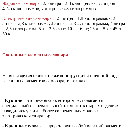
Жаровые
самовары
:
2,5 л
итра
-
2-3
килограмма
;
5 л
итров
–
4,7-5 к
илограммов
;
7 л
итров
-
6-8 к
илограммов
.
Электрические
самовары
:
1,5 л
итра
– 1,8 к
илограммов
;
2
л
итра –
2,3 к
илограмма
;
3 л
итра
–
2,3-2,5 к
илограмма
;
4 л
итра
– 2,5 к
илограмма
;
5 л – 2,5 -3 кг;
10 л – 6 кг;
25 л – 8 кг;
45 л –
39 кг.
Составные элементы самовара
На вес изделия влияет также конструкция и внешний вид
различных элементов самовара, таких как:
-
Кувшин
– это резервуар в котором располагается
специальный нагревательный элемент ( в старых изделиях
находились угли а в более современных моделях
электрическая спираль);
-
Крышка
самовара – представляет собой верхний элемент,