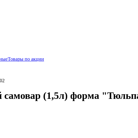
ьные
Товары по акции
102
самовар (1,5л) форма "Тюльпа