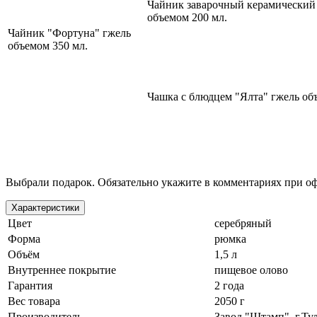
Чайник заварочный керамический
объемом 200 мл.
Чайник "Фортуна" гжель
объемом 350 мл.
Чашка с блюдцем "Ялта" гжель об
Выбрали подарок. Обязательно укажите в комментариях при о
Характеристики
Цвет
серебряный
Форма
рюмка
Объём
1,5 л
Внутреннее покрытие
пищевое олово
Гарантия
2 года
Вес товара
2050 г
Производитель
Завод "Штамп", г.Ту