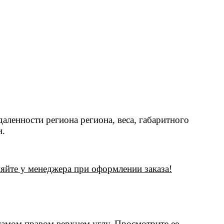
даленности региона региона, веса, габаритного
и.
няйте у менеджера при оформлении заказа!
самом правом верхнем углу. Просмотрите ее