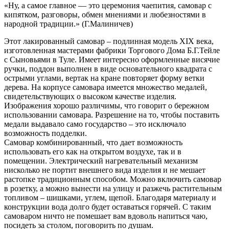
«Ну, а самое главное ― это церемония чаепития, самовар с
кипятком, разговоры, обмен мнениями и любезностями в
народной традиции.» (Г.Малиничев)
Этот лакированный самовар – подлинная модель XIX века,
изготовленная мастерами фабрики Торгового Дома Б.Г.Тейле
с Сыновьями в Туле. Имеет интересно оформленные висячие
ручки, поддон выполнен в виде основательного квадрата с
острыми углами, вертак на кране повторяет форму ветки
дерева. На корпусе самовара имеется множество медалей,
свидетельствующих о высоком качестве изделия.
Изображения хорошо различимы, что говорит о бережном
использовании самовара. Разрешение на то, чтобы поставить
медали выдавало само государство – это исключало
возможность подделки.
Самовар комбинированный, что дает возможность
использовать его как на открытом воздухе, так и в
помещении. Электрический нагревательный механизм
нисколько не портит внешнего вида изделия и не мешает
растопке традиционным способом. Можно включить самовар
в розетку, а можно вынести на улицу и разжечь растительным
топливом – шишками, углем, щепой. Благодаря материалу и
конструкции вода долго будет оставаться горячей. С таким
самоваром ничто не помешает вам вдоволь напиться чаю,
посидеть за столом, поговорить по душам.