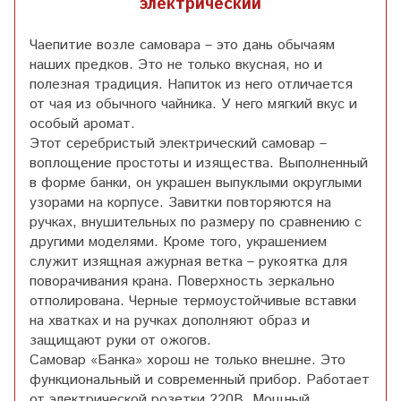
электрический
Чаепитие возле самовара – это дань обычаям
наших предков. Это не только вкусная, но и
полезная традиция. Напиток из него отличается
от чая из обычного чайника. У него мягкий вкус и
особый аромат.
Этот серебристый электрический самовар –
воплощение простоты и изящества. Выполненный
в форме банки, он украшен выпуклыми округлыми
узорами на корпусе. Завитки повторяются на
ручках, внушительных по размеру по сравнению с
другими моделями. Кроме того, украшением
служит изящная ажурная ветка – рукоятка для
поворачивания крана. Поверхность зеркально
отполирована. Черные термоустойчивые вставки
на хватках и на ручках дополняют образ и
защищают руки от ожогов.
Самовар «Банка» хорош не только внешне. Это
функциональный и современный прибор. Работает
от электрической розетки 220В. Мощный