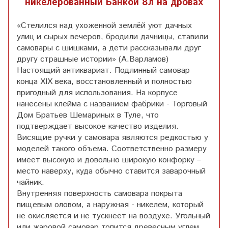
никелерованный Банкой 8л на дровах
«Стелился над ухоженной землёй уют дачных
улиц и сырых вечеров, бродили дачницы, ставили
самовары с шишками, а дети рассказывали друг
другу страшные истории» (А.Варламов)
Настоящий антиквариат. Подлинный самовар
конца XIX века, восстановленный и полностью
пригодный для использования. На корпусе
нанесены клейма с названием фабрики - Торговый
Дом Братьев Шемариных в Туле, что
подтверждает высокое качество изделия.
Висящие ручки у самовара являются редкостью у
моделей такого объема. Соответственно размеру
имеет высокую и довольно широкую конфорку –
место наверху, куда обычно ставится заварочный
чайник.
Внутренняя поверхность самовара покрыта
пищевым оловом, а наружная - никелем, который
не окисляется и не тускнеет на воздухе. Угольный
или жаровой самовар топится древесным углем.