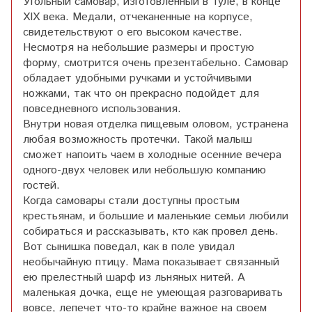
Угольный самовар, изготовленный в Туле, в конце
XIX века. Медали, отчеканенные на корпусе,
свидетельствуют о его высоком качестве.
Несмотря на небольшие размеры и простую
форму, смотрится очень презентабельно. Самовар
обладает удобными ручками и устойчивыми
ножками, так что он прекрасно подойдет для
повседневного использования.
Внутри новая отделка пищевым оловом, устранена
любая возможность протечки. Такой малыш
сможет напоить чаем в холодные осенние вечера
одного-двух человек или небольшую компанию
гостей.
Когда самовары стали доступны простым
крестьянам, и большие и маленькие семьи любили
собираться и рассказывать, кто как провел день.
Вот сынишка поведал, как в поле увидал
необычайную птицу. Мама показывает связанный
ею прелестный шарф из льняных нитей. А
маленькая дочка, еще не умеющая разговаривать
вовсе, лепечет что-то крайне важное на своем