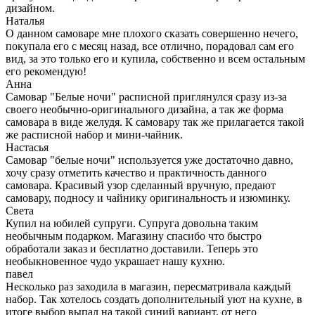
дизайном.
Наталья
О данном самоваре мне плохого сказать совершенно нечего,
покупала его с месяц назад, все отлично, порадовал сам его
вид, за это только его и купила, собственно и всем остальным
его рекомендую!
Анна
Самовар "Белые ночи" расписной приглянулся сразу из-за
своего необычно-оригинального дизайна, а так же форма
самовара в виде желудя. К самовару так же прилагается такой
же расписной набор и мини-чайник.
Настасья
Самовар "белые ночи" используется уже достаточно давно,
хочу сразу отметить качество и практичность данного
самовара. Красивый узор сделанный вручную, предают
самовару, подносу и чайнику оригинальность и изюминку.
Света
Купил на юбилей супруги. Супруга довольна таким
необычным подарком. Магазину спасибо что быстро
обработали заказ и бесплатно доставили. Теперь это
необыкновенное чудо украшает нашу кухню.
павел
Несколько раз заходила в магазин, пересматривала каждый
набор. Так хотелось создать дополнительный уют на кухне, в
итоге выбор выпал на такой синий вариант, от него