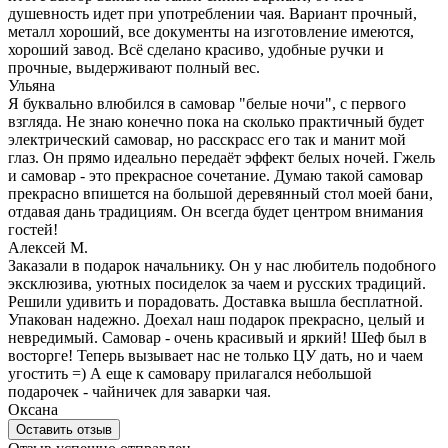
душевность идет при употреблении чая. Вариант прочный,
металл хороший, все документы на изготовление имеются,
хороший завод. Всё сделано красиво, удобные ручки и
прочные, выдерживают полный вес.
Ульяна
Я буквально влюбился в самовар "белые ночи", с первого
взгляда. Не знаю конечно пока на сколько практичный будет
электрический самовар, но расскрасс его так и манит мой
глаз. Он прямо идеально передаёт эффект белых ночей. Гжель
и самовар - это прекрасное сочетание. Думаю такой самовар
прекрасно впишется на большой деревянный стол моей бани,
отдавая дань традициям. Он всегда будет центром внимания
гостей!
Алексей М.
Заказали в подарок начальнику. Он у нас любитель подобного
эксклюзива, уютных посиделок за чаем и русских традиций.
Решили удивить и порадовать. Доставка вышла бесплатной.
Упакован надежно. Доехал наш подарок прекрасно, целый и
невредимый. Самовар - очень красивый и яркий! Шеф был в
восторге! Теперь вызывает нас не только ЦУ дать, но и чаем
угостить =) А еще к самовару прилагался небольшой
подарочек - чайничек для заварки чая.
Оксана
Оставить отзыв