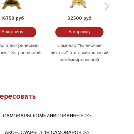
16750 руб
32500 руб
В корзину
В корзину
ар электрический
Самовар "Кленовые
Старин
зия" 3л расписной
листья" 5 л лакированный
комбинированный
ересовать
САМОВАРЫ КОМБИНИРОВАННЫЕ >>
АКСЕССУАРЫ ДЛЯ САМОВАРОВ >>