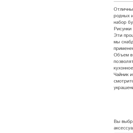
Отличны
родных и
набор бу
Рисунки
Эти про
мы снаб
примене
Объем в
позволят
кухонное
Чайник и
смотритс
украшени
Вы выбра
аксессу