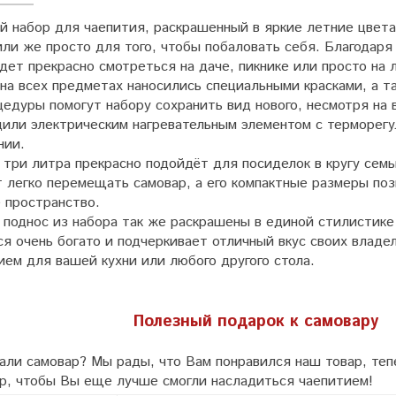
й набор для чаепития, раскрашенный в яркие летние цвета
ли же просто для того, чтобы побаловать себя. Благодаря
дет прекрасно смотреться на даче, пикнике или просто на 
 на всех предметах наносились специальными красками, а т
цедуры помогут набору сохранить вид нового, несмотря на
дили электрическим нагревательным элементом с терморегу
нии.
 три литра прекрасно подойдёт для посиделок в кругу сем
 легко перемещать самовар, а его компактные размеры поз
 пространство.
 поднос из набора так же раскрашены в единой стилистике
я очень богато и подчеркивает отличный вкус своих владе
ем для вашей кухни или любого другого стола.
Полезный подарок к самовару
ли самовар? Мы рады, что Вам понравился наш товар, тепе
ар, чтобы Вы еще лучше смогли насладиться чаепитием!