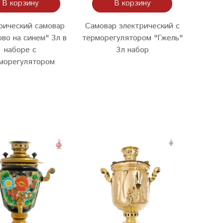
В корзину
В корзину
рический самовар
Самовар электрический с
во на синем" 3л в
терморегулятором "Гжель"
наборе с
3л набор
морегулятором