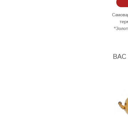
Самова
тер
"Золот
ВАС