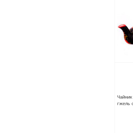
Чайник
гжель 