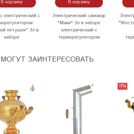
В корзину
В корзину
р электрический с
Электрический самовар
Элект
морегулятором
"Маки" 3л в наборе
"Жосто
ой петушок" 3л в
электрический с
наборе
терморегулятором
тер
 МОГУТ ЗАИНТЕРЕСОВАТЬ
11%