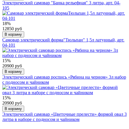
Электрический самовар "Банка рельефная" 3 литра, арт. 04-
105
18%
12850 руб
В корзину
Самовар электрический форма"Тюльпан" 1,5л латунный, арт.
04-101
15%
20900 руб
В корзину
Электрический самовар роспись «Рябина на черном» 3л набор
с подносом и чайником
15%
20900 руб
В корзину
Электрический самовар «Цветочные прелести» формой овал 3
литра в наборе с подносом и чайником