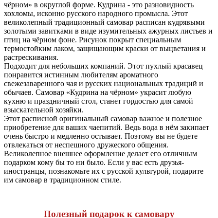
чёрном» в округлой форме. Кудрина - это разновидность
хохломы, исконно русского народного промысла. Этот
великолепный традиционный самовар расписан кудрявыми
золотыми завитками в виде изумительных ажурных листьев и
птиц на чёрном фоне. Рисунок покрыт специальным
термостойким лаком, защищающим краски от выцветания и
растрескивания.
Подходит для небольших компаний. Этот пухлый красавец
понравится истинным любителям ароматного
свежезаваренного чая и русских национальных традиций и
обычаев. Самовар «Кудрина на чёрном» украсит любую
кухню и праздничный стол, станет гордостью для самой
взыскательной хозяйки.
Этот расписной оригинальный самовар важное и полезное
приобретение для ваших чаепитий. Ведь вода в нём закипает
очень быстро и медленно остывает. Поэтому вы не будете
отвлекаться от неспешного дружеского общения.
Великолепное внешнее оформление делает его отличным
подарком кому бы то ни было. Если у вас есть друзья-
иностранцы, познакомьте их с русской культурой, подарите
им самовар в традиционном стиле.
Полезный подарок к самовару