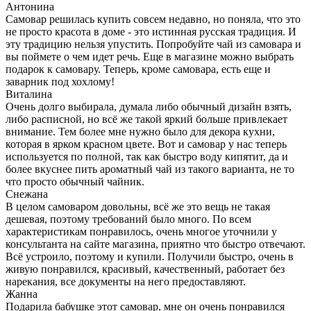
Антонина
Самовар решилась купить совсем недавно, но поняла, что это
не просто красота в доме - это истинная русская традиция. И
эту традицию нельзя упустить. Попробуйте чай из самовара и
вы поймете о чем идет речь. Еще в магазине можно выбрать
подарок к самовару. Теперь, кроме самовара, есть еще и
заварник под хохлому!
Виталина
Очень долго выбирала, думала либо обычный дизайн взять,
либо расписной, но всё же такой яркий больше привлекает
внимание. Тем более мне нужно было для декора кухни,
которая в ярком красном цвете. Вот и самовар у нас теперь
используется по полной, так как быстро воду кипятит, да и
более вкуснее пить ароматный чай из такого варианта, не то
что просто обычный чайник.
Снежана
В целом самоваром довольны, всё же это вещь не такая
дешевая, поэтому требований было много. По всем
характеристикам понравилось, очень многое уточнили у
консультанта на сайте магазина, приятно что быстро отвечают.
Всё устроило, поэтому и купили. Получили быстро, очень в
живую понравился, красивый, качественный, работает без
нарекания, все документы на него предоставляют.
Жанна
Подарила бабушке этот самовар, мне он очень понравился