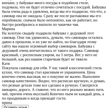
внешне, у бабушки много посуды в подобном стиле,
подумала, что он будет отлично сочетаться с посудой. Бабушка
была очень рада и удивлена, когда мы его подарили, что-что, а
самовар она не ожидала. Сразу же после распаковки мы его
опробовали, сначала было непонятно, как он работает, но
быстро разобрались и выпили по чашечке чая.
Марина
На золотую свадьбу подарили бабушке с дедушкой этот
самовар. Они так удивились, думали, что самовары остались
давно в прошлом, и их уже не найти, но благодаря этому
сайту мы нашли огромный выбор самоваров. Бабушка с
дедушкой очень впечатлились от такого подарка. Самовар
красивый, с росписным узором, на 3 литра. Вес у него не
большой, как раз нашим старичкам будет не тяжело
Катя
Покупала самовар для себя. У нас такой классический стиль
кухни, что самовар стал красивым ее украшением. Цена
конечно очень высокая, но о покупке не жалею. Выполнен
самовар качественно. Видно, что расписан вручную, и думаю,
что резные детали тоже все сделано в ручную. Смотрится
шикарно, дорого. А главное, что из него реально можно пить
чай, причем очень вкусный) Конечно пьем не каждый день, а
по праздникам и когда приходят гости.
ирина
Оставить отзыв