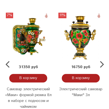
7%
11%
31350 руб
16750 руб
В корзину
В корзину
Самовар электрический
Электрический самовар
«Маки» формой рюмка 8л
"Маки" 3л
в наборе с подносом и
чайником