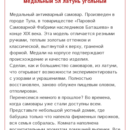
медальный 5л латунь угольный
Медальный антикварный самовар. Произведен в
городе Тула, в товариществе «Паровой
Самоварной Фабрики наследников Баташева» в
конце XIX века. Эта модель отличается резными
ручками, теплым золотым оттенком и
классической, вытянутой к верху, граненой
формой. Медали на корпусе подтверждают
происхождение и качество изделия.
Сделан, как и большинство самоваров, из латуни,
что открывает возможности экспериментировать
с узорами и украшениями. Полностью
восстановлен, заново облужен пищевым оловом,
отполирован.
Перенесемся немного в прошлое? Во времена,
когда самовары уже стали доступны всем.
Представьте небольшой уютный домик, где
бабушка только что напекла фирменных пирожков,
вся семья собралась. Комната наполнена
восхитительным ароматом домашней выпечки. Все