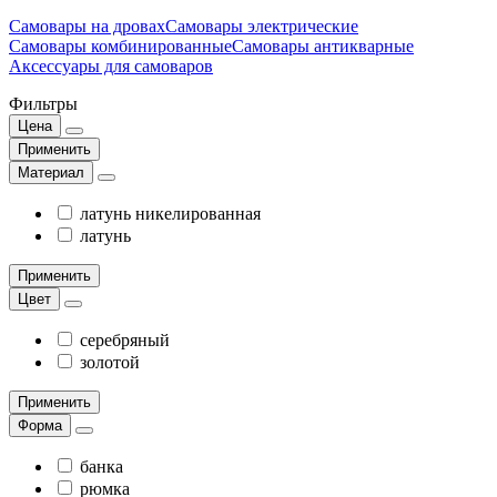
Самовары на дровах
Самовары электрические
Самовары комбинированные
Самовары антикварные
Аксессуары для самоваров
Фильтры
Цена
Применить
Материал
латунь никелированная
латунь
Применить
Цвет
серебряный
золотой
Применить
Форма
банка
рюмка