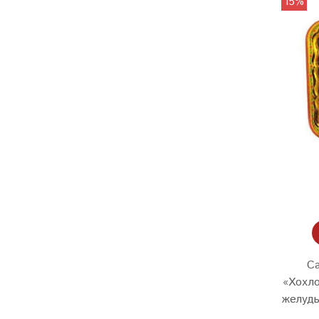
15%
Са
«Хохл
желудь