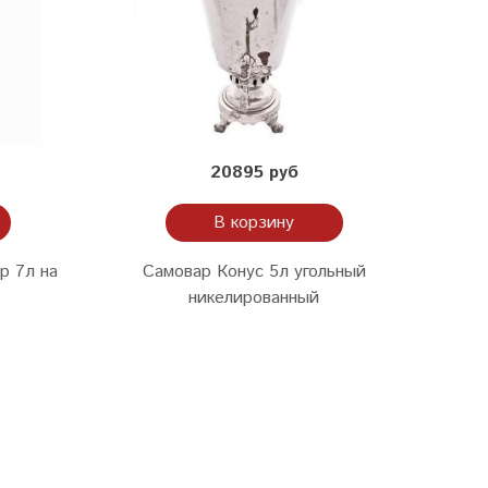
20895 руб
В корзину
р 7л на
Самовар Конус 5л угольный
никелированный