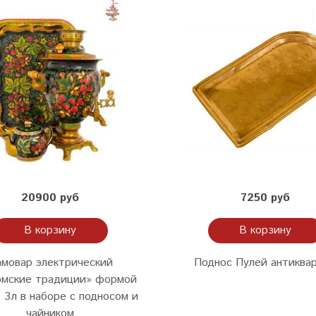
20900 руб
7250 руб
В корзину
В корзину
мовар электрический
Поднос Пулей антиква
омские традиции» формой
 3л в наборе с подносом и
чайником