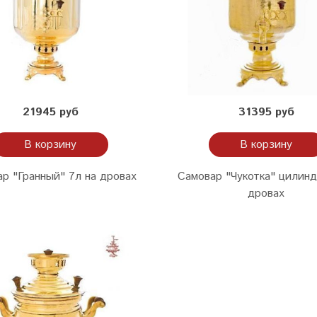
21945 руб
31395 руб
В корзину
В корзину
р "Гранный" 7л на дровах
Самовар "Чукотка" цилинд
дровах