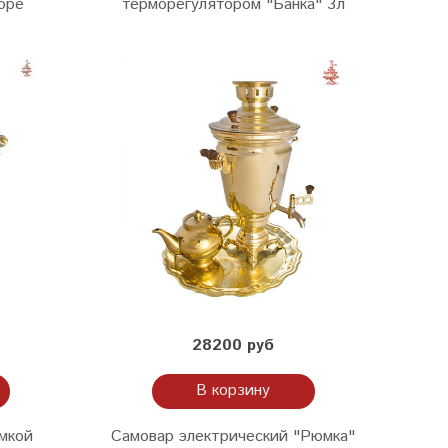
боре
терморегулятором "Банка" 3л
28200 руб
В корзину
мкой
Самовар электрический "Рюмка"