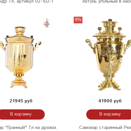
ндр 7л, артикул 02-102-1
латунь угольный в на
9%
21945 руб
41900 руб
В корзину
В корзину
р "Гранный" 7л на дровах
Самовар старинный Рю