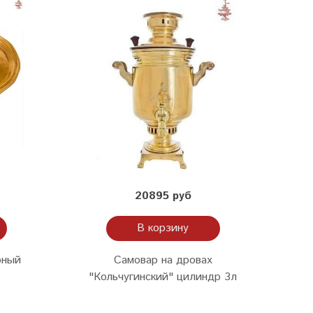
20895 руб
В корзину
рный
Самовар на дровах
"Кольчугинский" цилиндр 3л