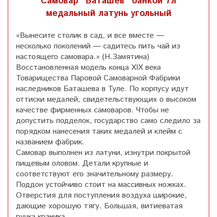
Самовар "Баташев" банкой 7л
медальный латунь угольный
«Вынесите столик в сад, и все вместе ―
несколько поколений ― садитесь пить чай из
настоящего самовара.» (Н.Замятина)
Восстановленная модель конца XIX века
Товарищества Паровой Самоварной Фабрики
наследников Баташева в Туле. По корпусу идут
оттиски медалей, свидетельствующих о высоком
качестве фирменных самоваров. Чтобы не
допустить подделок, государство само следило за
порядком нанесения таких медалей и клейм с
названием фабрик.
Самовар выполнен из латуни, изнутри покрытой
пищевым оловом. Детали крупные и
соответствуют его значительному размеру.
Поддон устойчиво стоит на массивных ножках.
Отверстия для поступления воздуха широкие,
дающие хорошую тягу. Большая, витиеватая
ручка краника.