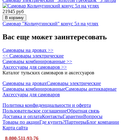
Самовар электрический "Золотой гребешок" 3 литра
21945 руб
В корзину
Самовар "Кольчугинский" конус 5л на углях
Вас еще может заинтересовать
Самовары на дровах >>
<< Самовары электрические
Самовары комбинированные >>
Аксессуары для самоваров >>
Каталог тульских самоваров и аксессуаров
Самовары на дровах
Самовары электрические
Самовары комбинированные
Самовары антикварные
Аксессуары для самоваров
Политика конфиденциальности и оферта
Пользовательское соглашение
Обратная связь
Доставка и оплата
Контакты
Гарантии
Вопросы
Товары по акции
Где купить?
Партнеры
Блог компании
Карта сайта
8-800-511-93-76