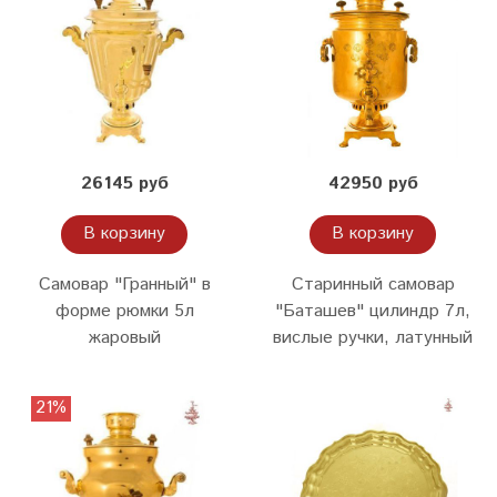
26145 руб
42950 руб
В корзину
В корзину
Самовар "Гранный" в
Старинный самовар
форме рюмки 5л
"Баташев" цилиндр 7л,
жаровый
вислые ручки, латунный
21%