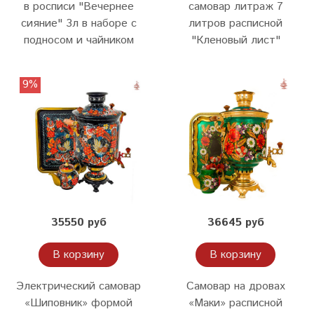
в росписи "Вечернее
самовар литраж 7
сияние" 3л в наборе с
литров расписной
подносом и чайником
"Кленовый лист"
9%
35550 руб
36645 руб
В корзину
В корзину
Электрический самовар
Самовар на дровах
«Шиповник» формой
«Маки» расписной