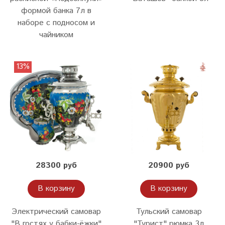
формой банка 7л в
наборе с подносом и
чайником
13%
28300 руб
20900 руб
В корзину
В корзину
Электрический самовар
Тульский самовар
"В гостях у бабки-ёжки"
"Турист" рюмка 3л