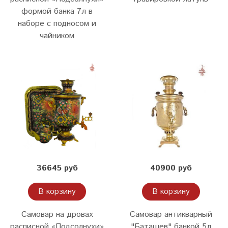
формой банка 7л в
наборе с подносом и
чайником
36645 руб
40900 руб
В корзину
В корзину
Самовар на дровах
Самовар антикварный
расписной «Подсолнухи»
"Баташев" банкой 5л