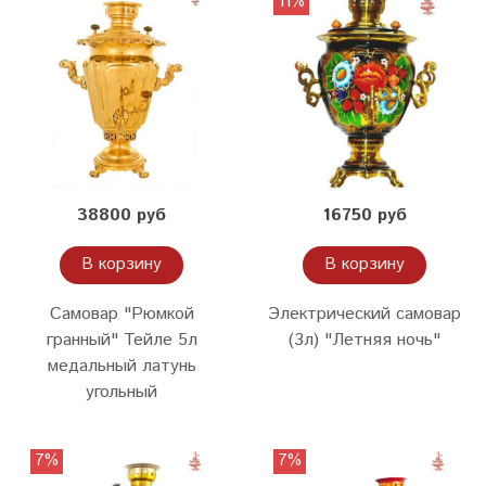
11%
38800 руб
16750 руб
В корзину
В корзину
Самовар "Рюмкой
Электрический самовар
гранный" Тейле 5л
(3л) "Летняя ночь"
медальный латунь
угольный
7%
7%