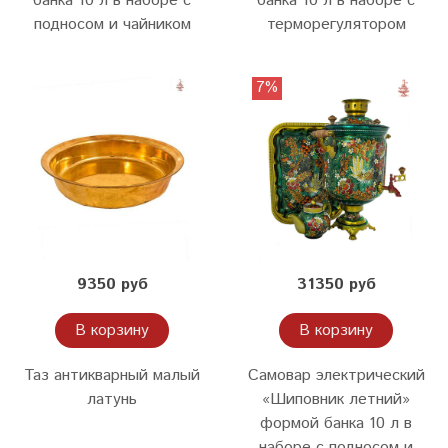
банка 10 л в наборе с
банка 10 л в наборе c
подносом и чайником
терморегулятором
7%
9350 руб
31350 руб
В корзину
В корзину
Таз антикварный малый
Самовар электрический
латунь
«Шиповник летний»
формой банка 10 л в
наборе с подносом и