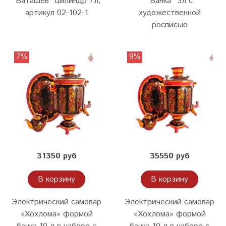
"Баташев" цилиндр 7л,
"Банка" 3л с
артикул 02-102-1
художественной
росписью
7%
9%
31350 руб
35550 руб
В корзину
В корзину
Электрический самовар
Электрический самовар
«Хохлома» формой
«Хохлома» формой