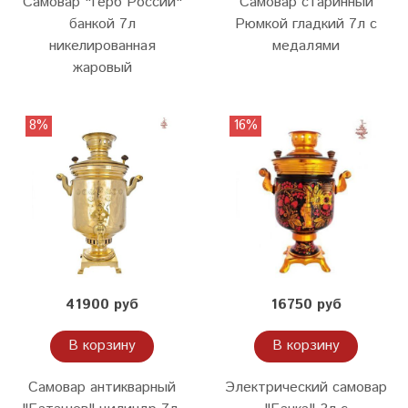
Самовар "Герб России"
Самовар старинный
банкой 7л
Рюмкой гладкий 7л с
никелированная
медалями
жаровый
8%
16%
41900 руб
16750 руб
В корзину
В корзину
Самовар антикварный
Электрический самовар