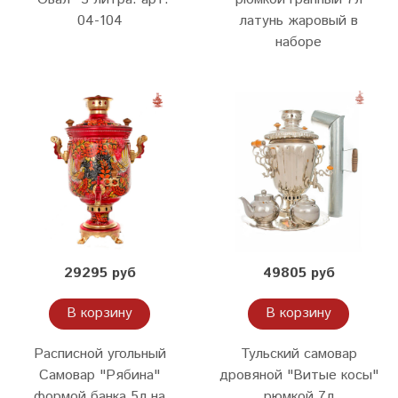
04-104
латунь жаровый в
наборе
29295 руб
49805 руб
В корзину
В корзину
Расписной угольный
Тульский самовар
Самовар "Рябина"
дровяной "Витые косы"
формой банка 5л на
рюмкой 7л