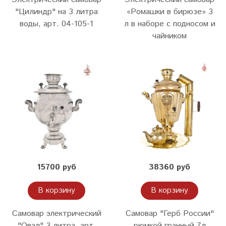
"Цилиндр" на 3 литра
«Ромашки в бирюзе» 3
воды, арт. 04-105-1
л в наборе с подносом и
чайником
15700 руб
38360 руб
В корзину
В корзину
Самовар электрический
Самовар "Герб России"
"Овал" 3 литра. арт.
рюмкой гранный 7л